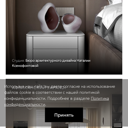
Студия:
Бюро архитектурного дизайна Наталии
Ксенофонтовой
Используя наш сайт, вы даете согласие на использование
АФРИКАНСКИЙ JAPANDI
файлов cookie в соответствии с нашей политикой
конфиденциальности. Подробнее в разделе
Политика
конфиденциальности
.
Принять