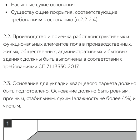
Насыпные сухие основания
водно-
резко теряет
комнаты, что
Существующие покрытия, соответствующие
дисперсионного
прочность пр
приводит к полно
для легких
нагреве. Его
поломке замков.
требованиям к основанию (п.2.2-2.4)
покрытий), не
фиксирующе
предназначенного
способности
2.2. Производство и приемка работ конструктивных и
Толстая
Использование
для эксплуатации
Создается
(сдвиговой
функциональных элементов пола в производственных,
подложка
мягкой подложки
в условиях
критический люф
прочности)
жилых, общественных, административных и бытовых
толщиной более
нагрева свыше 28
(«эффект батута»
недостаточно
1–1,5 мм.
°C.
При ходьбе замки
чтобы
зданиях должны быть выполнены в соответствии с
испытывают
компенсиров
требованиями СП 71.13330.2017.
избыточные
линейное
вертикальные
расширение
2.3. Основание для укладки кварцевого паркета должно
нагрузки на сдвиг,
тяжелого жес
быть подготовлено. Основание должно быть ровным,
что ведет к их
покрытия. Кл
прогрессирующе
слой разруша
прочным, стабильным, сухим (влажность не более 4%) и
разрушению.
вызывая
чистым.
необратимую
деформацию 
Фиксация
Установка
Тяжелая мебель
плашки смещ
пола
тяжелой кухни,
жестко блокирует
с образовани
тяжелыми
встроенных
покрытие. Пол
щелей либо 