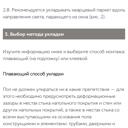
закрытию. Итог —
2.8. Рекомендуется укладывать кварцевый паркет вдоль
образование
микрощелей, в
направления света, падающего из окна (рис. 2).
которые попадае
влага, и
3. Выбор метода укладки
постепенный
скрытый износ
замкового
Изучите информацию ниже и выберите способ монтажа:
соединения.
плавающий (на подложку) или клеевой.
Сквозное
Установка
Пол оказывается
Плавающий способ укладки
крепление к
дверных упоров,
жестко
основанию
ножек барных
зафиксирован в
стоек или
одной или
Пол не должен упираться ни в какие препятствия — для
ограждений сквозь
нескольких точках
этого необходимо предусмотреть деформационные
напольное
При расширении 
зазоры в местах стыка напольного покрытия и стен или
покрытие
теплового
других напольных покрытий, а также в местах стыка со
непосредственно
воздействия он н
всеми выступающими из основания пола
в стяжку без
может свободно
конструкциями и элементами: трубами, дверными и
устройства зазора
смещаться, что