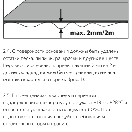
предметами
шкафов-купе или
теряет
«домиком»
тяжелого
возможность
(коробятся).
оборудования
естественного
поверх
линейного
Неправильно
«плавающего»
Использование 2К
расширения, что
Непредсказу
подобранный
пола.
ПУ или МС-
приводит к
химической
клей
полимеров
критическому
реакции:
сторонних
напряжению в
неизвестно, к
2.4. С поверхности основания должны быть удалены
производителей
замках, их
именно соста
остатки песка, пыли, жира, краски и других веществ.
без учета их
неизбежному
плиты
свойств (кроме
разрыву или
провзаимодей
Неровности основания, превышающие 2 мм на 2 м
рекомендованных
короблению
с клеем друго
длины укладки, должны быть устранены до начала
клеев Home
плашек в местах
производител
монтажа кварцевого паркета (рис. 1).
Expert).
примыкания к
за этого гара
мебели.
производител
2.5. В помещениях с кварцевым паркетом
эксплуатацию
нагреве до +
поддерживайте температуру воздуха от +18 до +28°С и
Укладка без
Попытка уложить
Масса покрытия
соблюдением
относительную влажность воздуха 35-60%. При
порогов на
покрытие по всей
становится
минимальны
подготовке основания следуйте требованиям
больших
площади
слишком большой
деформацио
строительных норм и правил.
площадях
квартиры единым
Замковые
зазоров не