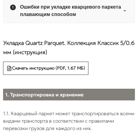
ПРОБЛЕМА
СУТЬ
РЕЗУЛЬТАТ
Ошибки при укладке кварцевого паркета
ПРИ МОНТАЖЕ
НАРУШЕНИЯ
ПОСЛЕДСТ
плавающим способом
Укладка на
Нарушение
Избыточная в
«свежую»
технологических
выделяющаяс
ПРОБЛЕМА
Укладка Quartz Parquet. Коллекция Классик 5/0.6
стяжку
сроков набора
стяжки, блоки
ПРИ
СУТЬ
РЕЗУЛЬТАТЫ И
прочности и
плотной SPC-
МОНТАЖЕ
НАРУШЕНИЯ
ПОСЛЕДСТВИЯ
мм (инструкция)
высыхания
плитой. Межд
бетона/стяжки.
клеем и тыль
Скачать инструкцию (PDF, 1.67 МБ)
Неровность
Отказ от
В местах
стороной пок
основания
финишного
локальных
образуется
(>2 мм на 2
выравнивания,
углублений (ям)
конденсат.
м)
грунтовки или
плашки
Происходит
1. Транспортировка и хранение
шлифовки
прогибаются под
разрушение
черновой стяжки.
эксплуатационно
структуры кле
нагрузкой. Из-за
результате че
1.1. Кварцевый паркет может транспортироваться всеми
высокой жесткост
покрытие
SPC замковые
отслаивается
видами транспорта в соответствии с правилами
соединения
основания.
перевозки грузов для каждого из них.
работают на изл