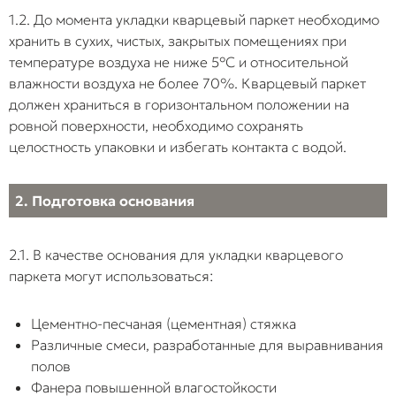
и быстро
1.2. До момента укладки кварцевый паркет необходимо
Нарушение
Отказ от
Образование
разрушаются. По
хранить в сухих, чистых, закрытых помещениях при
фиксации
использования
покрытием
начинает
покрытия на
тяжелого
воздушных
раскрываться на
температуре воздуха не ниже 5°С и относительной
клеевой слой
прижимного
полостей
стыках.
влажности воздуха не более 70%. Кварцевый паркет
роллера/валка
(карманов). В
должен храниться в горизонтальном положении на
(весом от 50 кг),
зонах адгезия
ровной поверхности, необходимо сохранять
Отсутствие
Укладка покрытия
отсутствие
При
с основанием
целостность упаковки и избегать контакта с водой.
зазоров у
вплотную к
пригруза или
температурном
отсутствовать
стен (8-10
стенам,
отказ от
расширении (от
приведёт к
мм)
перегородкам или
простукивания,
солнечных лучей
появлению пу
2. Подготовка основания
дверным
киянкой замена
или систем
прогибам и
коробкам.
процесса ручным
отопления)
возникновен
притиром.
материалу некуд
глухого
2.1. В качестве основания для укладки кварцевого
смещаться. Пол
(«барабанног
паркета могут использоваться:
упирается в
звука при ход
вертикальные
конструкции и
Цементно-песчаная (цементная) стяжка
Применение
Ошибочный
Водно-
«вздыбливается»
Различные смеси, разработанные для выравнивания
неподходящего
выбор клеевого
дисперсионн
или встает
полов
клея при
состава
клей
«пузырем»
Фанера повышенной влагостойкости
термонагрузках
(например,
термопластич
посередине