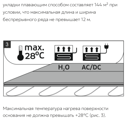
укладки плавающим способом составляет 144 м² при
условии, что максимальная длина и ширина
Жесткая
Укладка «в стык»
При расширении
беспрерывного ряда не превышает 12 м.
стыковка с
без
SPC-плита
другим
деформационного
упирается в
покрытием
шва под Т-
жесткое смежное
образный
покрытие или
профиль.
профиль.
Поскольку сила
линейного
расширения SPC
высока, он либо
выдавливает
декоративный
порожек, либо
ломает
собственные зам
на границе стыка,
Максимальная температура нагрева поверхности
из-за чего полотн
основания не должна превышать +28°С (рис. 3).
коробится по все
длине помещени