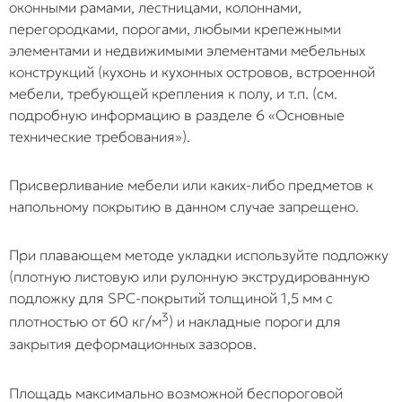
(8–10 мм).
создает
оконными рамами, лестницами, колоннами,
избыточное
перегородками, порогами, любыми крепежными
напряжение в
элементами и недвижимыми элементами мебельных
замках. В итоге
конструкций (кухонь и кухонных островов, встроенной
замки разрушают
мебели, требующей крепления к полу, и т.п. (см.
по всей площади
подробную информацию в разделе 6 «Основные
комнаты либо
технические требования»).
плашки вырывает
из-под крепежа.
Присверливание мебели или каких-либо предметов к
напольному покрытию в данном случае запрещено.
Упор
Отсутствие зазора
Трубы отопления
плашки в
или зазор менее
угловые зоны
углы стен и
8–10 мм вокруг
становятся
При плавающем методе укладки используйте подложку
трубы
труб
жесткими точкам
(плотную листовую или рулонную экструдированную
отопления
коммуникаций и
упора. При
подложку для SPC-покрытий толщиной 1,5 мм с
сложных угловых
термическом
3
плотностью от 60 кг/м
) и накладные пороги для
выступов.
нагреве материа
закрытия деформационных зазоров.
расширяется,
упирается в них,
деформируется и
Площадь максимально возможной беспороговой
встает «домиком»