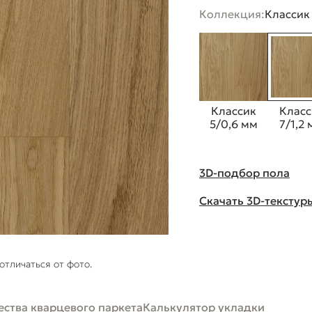
Коллекция:
Классик 
Классик
Класс
5/0,6 мм
7/1,2
3D-подбор пола
Скачать 3D-текстур
отличаться от фото.
ства кварцевого паркета
Калькулятор укладки