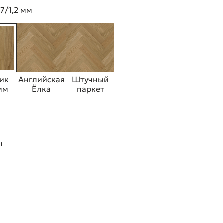
7/1,2 мм
ик
Английская
Штучный
 мм
Ёлка
паркет
ы